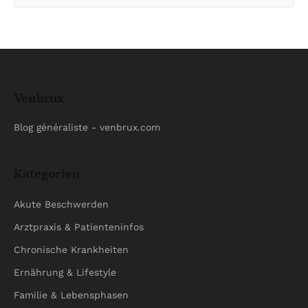
Venbrux
Blog généraliste - venbrux.com
Kategorien
Akute Beschwerden
Arztpraxis & Patienteninfos
Chronische Krankheiten
Ernährung & Lifestyle
Familie & Lebensphasen