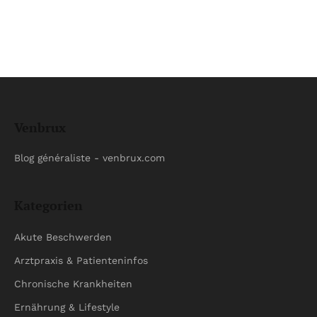
Venbrux
Blog généraliste - venbrux.com
Kategorien
Akute Beschwerden
Arztpraxis & Patienteninfos
Chronische Krankheiten
Ernährung & Lifestyle